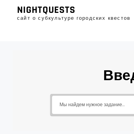
Промотать
NIGHTQUESTS
к
содержимому
сайт о субкультуре городских квестов
Вве