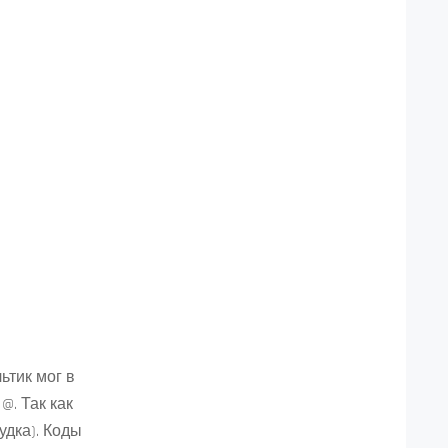
ьтик мог в
@. Так как
удка). Коды