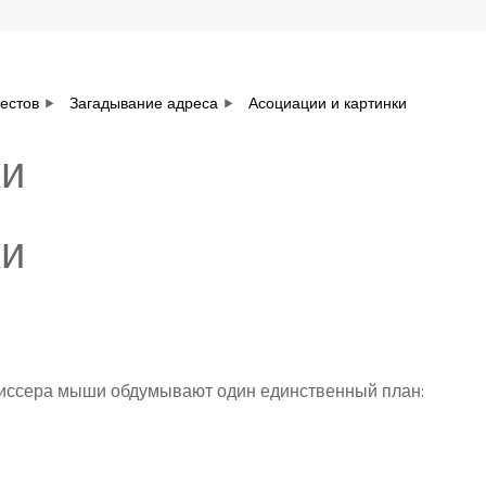
вестов
Загадывание адреса
Асоциации и картинки
ки
ки
Виссера мыши обдумывают один единственный план: