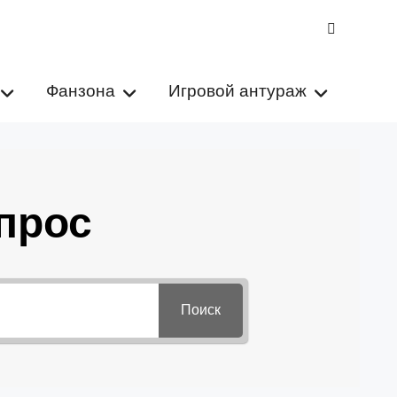
VK
Фанзона
Игровой антураж
прос
Поиск