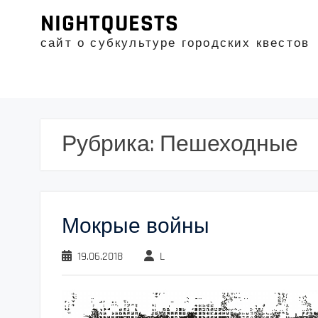
Промотать
NIGHTQUESTS
к
содержимому
сайт о субкультуре городских квестов
Рубрика:
Пешеходные
Мокрые войны
19.06.2018
L