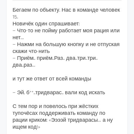
Бегаем по объекту. Нас в команде человек
15.
Новичёк один спрашивает:
— Что-то не пойму работает моя рация или
нет…
— Нажми на большую кнопку и не отпуская
скажи что-нить
— Приём.. приём..Раз.. два..три..три..
два..раз…
и тут же ответ от всей команды
— Эй, б**..тридварас.. вали код искать
С тем пор и повелось при жёстких
тупочёсах поддерживать команду по
рации криком: «Ээээй тридварасы… а ну
ищем код!»