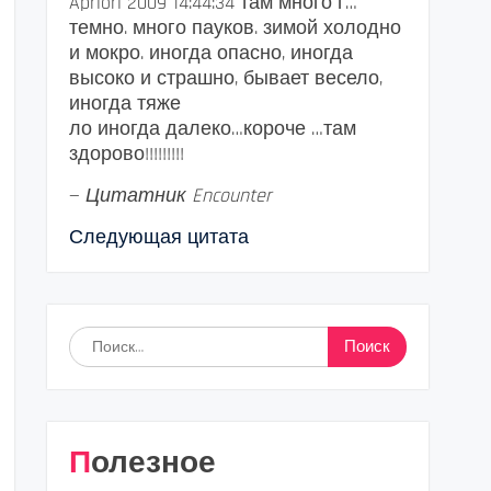
Apriori 2009 14:44:34 там много г…
темно. много пауков. зимой холодно
и мокро. иногда опасно, иногда
высоко и страшно, бывает весело,
иногда тяже
ло иногда далеко…короче …там
здорово!!!!!!!!!
—
Цитатник Encounter
Следующая цитата
Найти:
Полезное