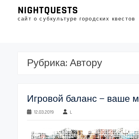
Промотать
NIGHTQUESTS
к
содержимому
сайт о субкультуре городских квестов
Рубрика:
Автору
Игровой баланс — ваше мн
12.03.2019
L