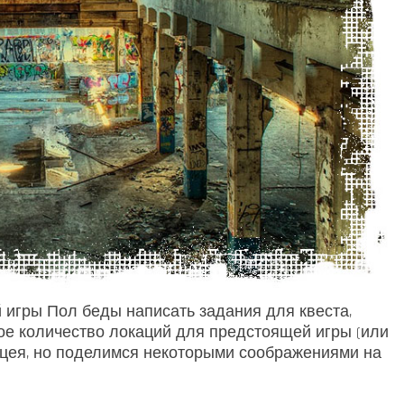
й игры Пол беды написать задания для квеста,
ное количество локаций для предстоящей игры (или
нацея, но поделимся некоторыми соображениями на