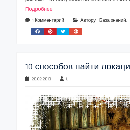
Подробнее
1 Комментарий
Автору
,
База знаний
,
10 способов найти локац
20.02.2019
L