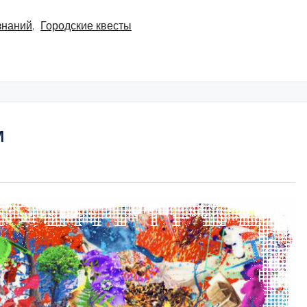
знаний
,
Городские квесты
м