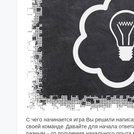
С чего начинается игра Вы решили написат
своей команде. Давайте для начала ответи
разным — от получения начального опыта 