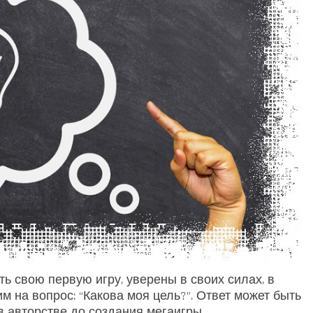
ь свою первую игру, уверены в своих силах, в
м на вопрос: “Какова моя цель?”. Ответ может быть
в авторстве до создания мегаигры,