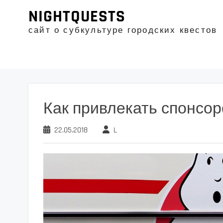
Промотать
NIGHTQUESTS
к
содержимому
сайт о субкультуре городских квестов
Как привлекать спонсор
22.05.2018
L