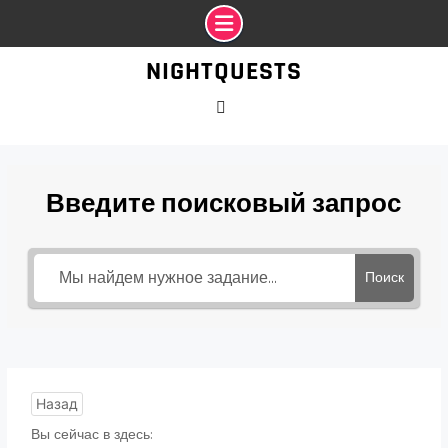
Промотать
NIGHTQUESTS
к
содержимому
VK
Введите поисковый запрос
Поиск
Назад
Вы сейчас в здесь: