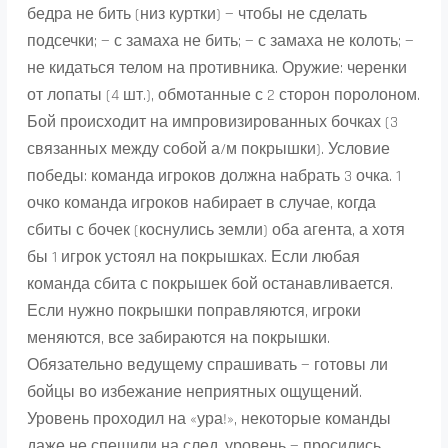
бедра не бить (низ куртки) — чтобы не сделать
подсечки; — с замаха не бить; — с замаха не колоть; —
не кидаться телом на противника. Оружие: черенки
от лопаты (4 шт.), обмотанные с 2 сторон поролоном.
Бой происходит на импровизированных бочках (3
связанных между собой а/м покрышки). Условие
победы: команда игроков должна набрать 3 очка. 1
очко команда игроков набирает в случае, когда
сбиты с бочек (коснулись земли) оба агента, а хотя
бы 1 игрок устоял на покрышках. Если любая
команда сбита с покрышек бой останавливается.
Если нужно покрышки поправляются, игроки
меняются, все забираются на покрышки.
Обязательно ведущему спрашивать — готовы ли
бойцы во избежание неприятных ощущений.
Уровень проходил на «ура!», некоторые команды
даже не спешили на след. уровень — просились