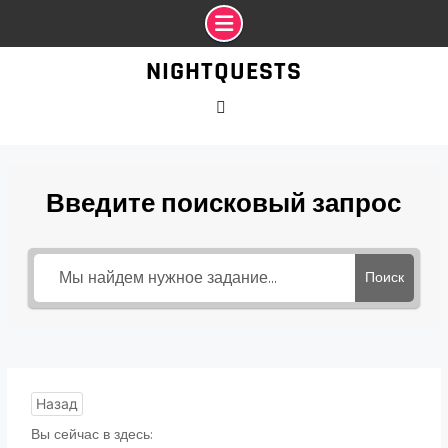
Промотать
NIGHTQUESTS
к
содержимому
VK
Введите поисковый запрос
Поиск
Назад
Вы сейчас в здесь: