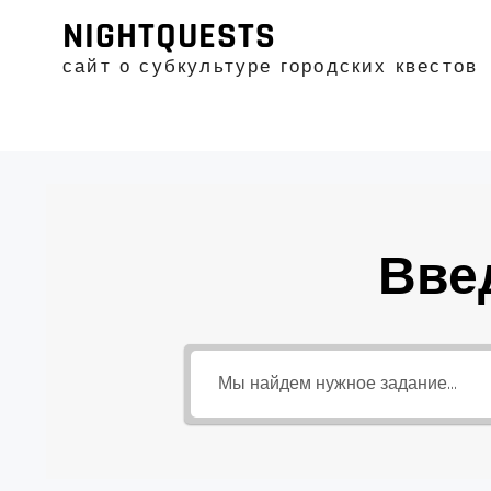
Промотать
NIGHTQUESTS
к
содержимому
сайт о субкультуре городских квестов
Вве