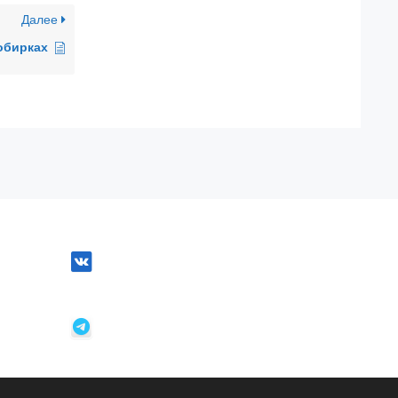
Далее
обирках