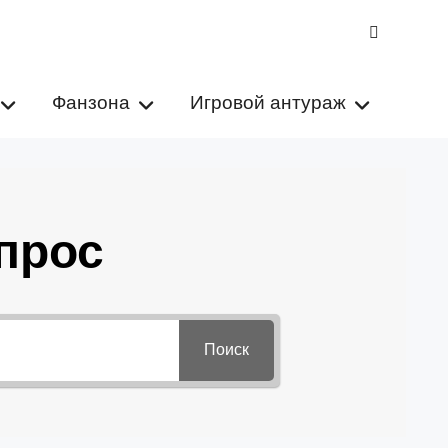
VK
Фанзона
Игровой антураж
прос
Поиск