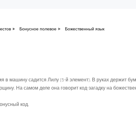
вестов
Бонусное полевое
Божественный язык
я в машину садится Лилу (5-й элемент). В руках держит бум
рщину. На самом деле она говорит код-загадку на божеств
бонусный код.