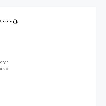
Печать
агу с
енном