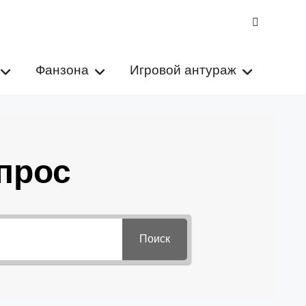
VK
Фанзона
Игровой антураж
прос
Поиск