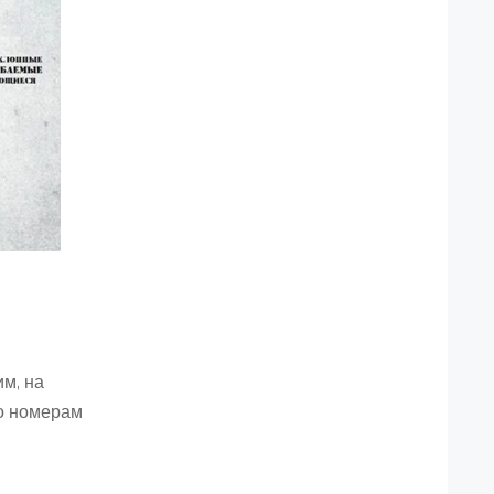
м, на
о номерам