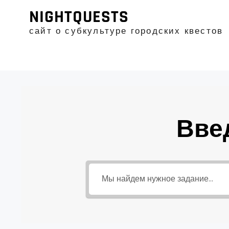
Промотать
NIGHTQUESTS
к
содержимому
сайт о субкультуре городских квестов
Вве