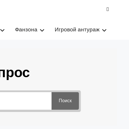
VK
Фанзона
Игровой антураж
прос
Поиск