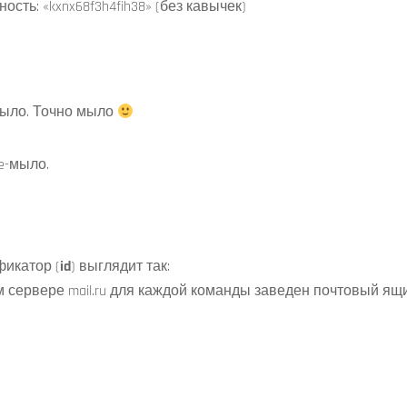
ть: «kxnx68f3h4fih38» (без кавычек)
 мыло. Точно мыло
e-мыло.
фикатор (
id
) выглядит так:
сервере mail.ru для каждой команды заведен почтовый ящи