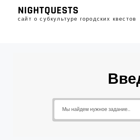
Промотать
NIGHTQUESTS
к
содержимому
сайт о субкультуре городских квестов
Вве