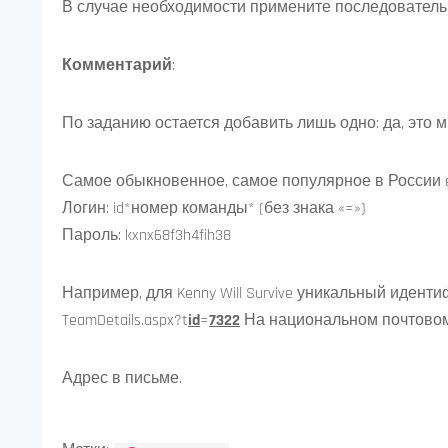
В случае необходимости примените последовательнос
Комментарий
:
По заданию остается добавить лишь одно: да, это
Самое обыкновенное, самое популярное в России 
Логин: id*номер команды* (без знака «=»)
Пароль: kxnx68f3h4fih38
Например, для Kenny Will Survive уникальный иденти
TeamDetails.aspx?t
id
=
7322
На национальном почтовом 
Адрес в письме.