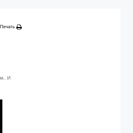
Печать
ым… И