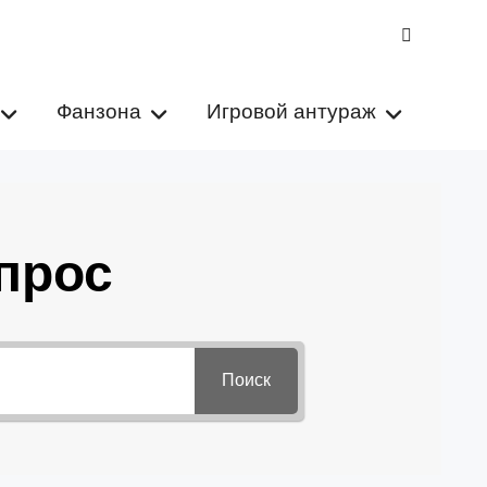
VK
Фанзона
Игровой антураж
прос
Поиск