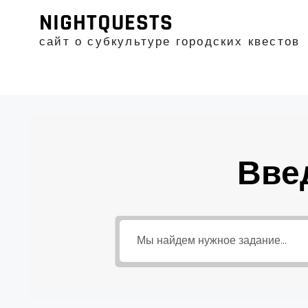
Промотать
NIGHTQUESTS
к
содержимому
сайт о субкультуре городских квестов
Вве