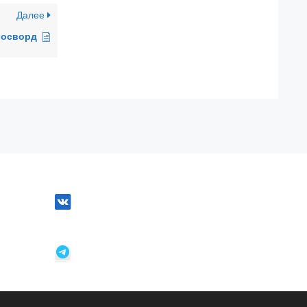
Далее
росворд