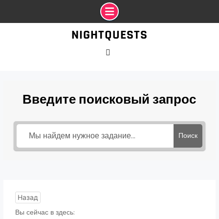
Промотать
NIGHTQUESTS
к
содержимому
VK
Введите поисковый запрос
Поиск
Назад
Вы сейчас в здесь: