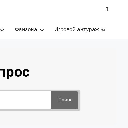
VK
Фанзона
Игровой антураж
прос
Поиск