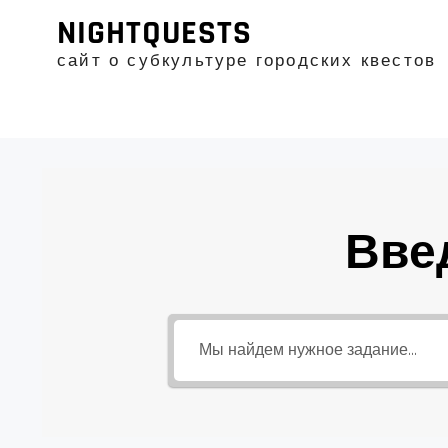
Промотать
NIGHTQUESTS
к
содержимому
сайт о субкультуре городских квестов
Вве