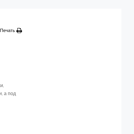
Печать
и,
, а под