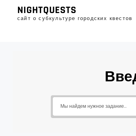
Промотать
NIGHTQUESTS
к
содержимому
сайт о субкультуре городских квестов
Вве