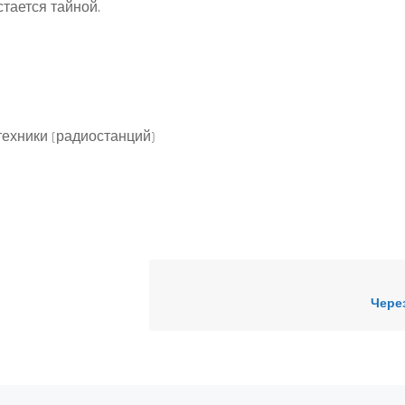
тается тайной.
ехники (радиостанций)
Через