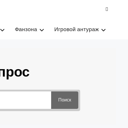
VK
Фанзона
Игровой антураж
прос
Поиск