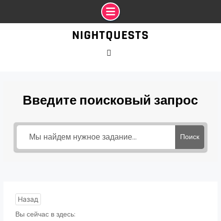
Промотать
NIGHTQUESTS
к
содержимому
VK
Введите поисковый запрос
Поиск
Назад
Вы сейчас в здесь: