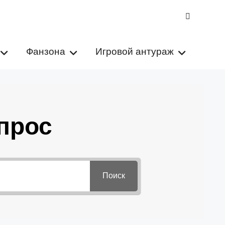
VK
Фанзона
Игровой антураж
прос
Поиск