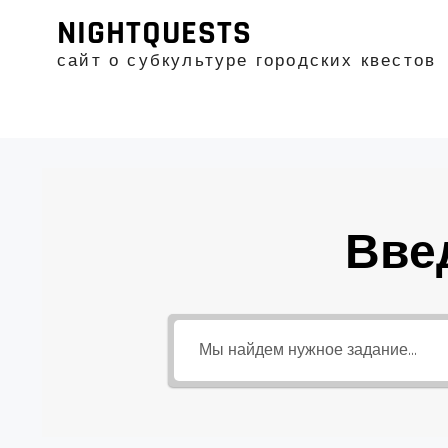
Промотать
NIGHTQUESTS
к
содержимому
сайт о субкультуре городских квестов
Вве