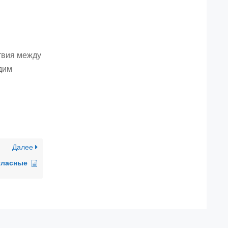
твия между
одим
Далее
гласные