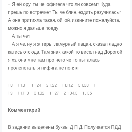
— Я ей ору, ты че, офигела что ли совсем? Куда
прешь по встречке? Ты че блин, ездить разучилась?
А она притихла такая, ой, ой, извините пожалуйста,
можно я дальше поеду.
— А ты че?
— А я че, ну я ж терь гламурный пацан, сказал ладно
катись отсюда. Там знак какой-то висел над Дорогой
я хз, она мне там про него че-то пыталась
пролепетать, я нифига не понял.
1.8 — 1 1.31 — 1 1.24 — 2 1.22 — 1 1.11.2 — 3 1.30 — 1
1.9 — 1 1.11.3 — 3 1.32 — 1 1.27 — 2 1.34.3 — 1 , 35
Комментарий
:
В задании выделены буквы Д П Д. Получается ПДД