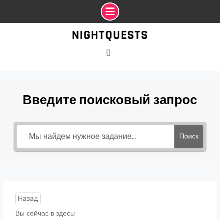
Промотать
NIGHTQUESTS
к
содержимому
VK
Введите поисковый запрос
Поиск
Назад
Вы сейчас в здесь: