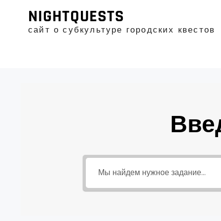
Промотать
NIGHTQUESTS
к
содержимому
сайт о субкультуре городских квестов
Вве