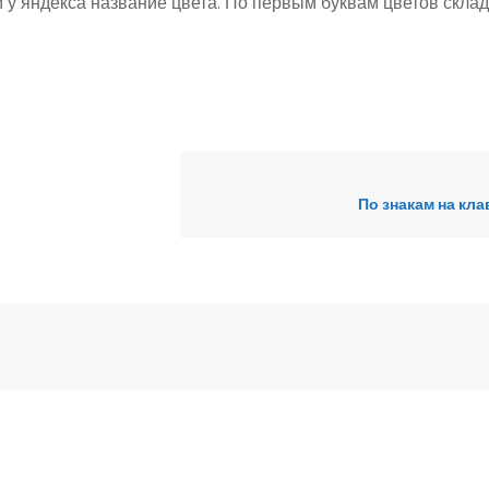
 у яндекса название цвета. По первым буквам цветов скл
По знакам на кл