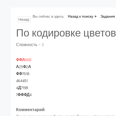
Вы сейчас в здесь:
Назад к поиску
Задания 
Назад
По кодировке цветов
Сложность — 3
ФФА500
А25Ф2А
ФФ7518
464451
4Д7198
7ФФФД4
Комментарий
: