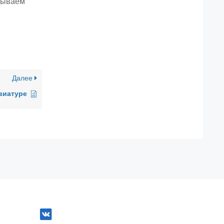
адываем
Далее
авиатуре