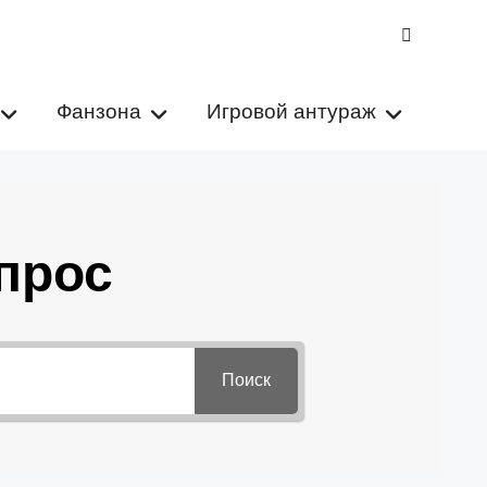
VK
Фанзона
Игровой антураж
прос
Поиск