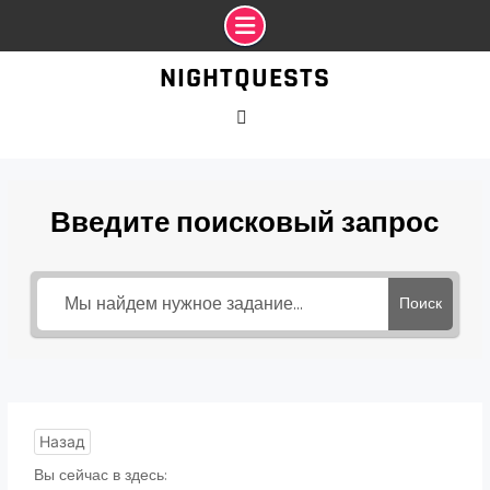
Промотать
NIGHTQUESTS
к
содержимому
VK
Введите поисковый запрос
Поиск
Назад
Вы сейчас в здесь: