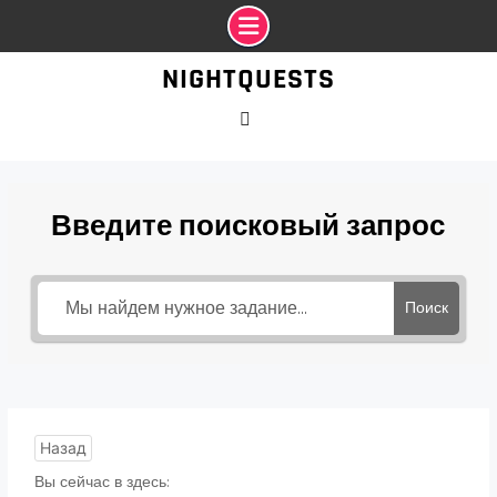
Промотать
NIGHTQUESTS
к
содержимому
VK
Введите поисковый запрос
Поиск
Назад
Вы сейчас в здесь: