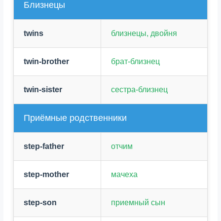
Близнецы
twins
близнецы, двойня
twin-brother
брат-близнец
twin-sister
сестра-близнец
Приёмные родственники
step-father
отчим
step-mother
мачеха
step-son
приемный сын