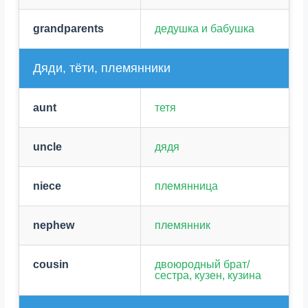
grandparents
дедушка и бабушка
Дяди, тёти, племянники
aunt
тетя
uncle
дядя
niece
племянница
nephew
племянник
cousin
двоюродный брат/
сестра, кузен, кузина