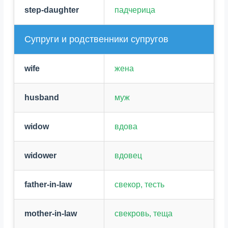
step-daughter
падчерица
Супруги и родственники супругов
wife
жена
husband
муж
widow
вдова
widower
вдовец
father-in-law
свекор, тесть
mother-in-law
свекровь, теща