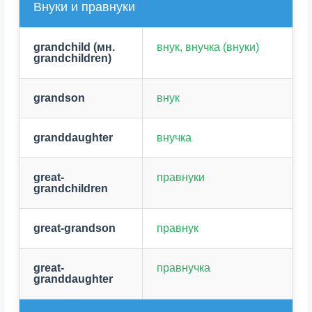
Внуки и правнуки
grandchild (мн.
внук, внучка (внуки)
grandchildren)
grandson
внук
granddaughter
внучка
great-
правнуки
grandchildren
great-grandson
правнук
great-
правнучка
granddaughter