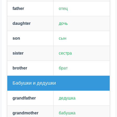
father
отец
daughter
дочь
son
сын
sister
сестра
brother
брат
Бабушки и дедушки
grandfather
дедушка
grandmother
бабушка