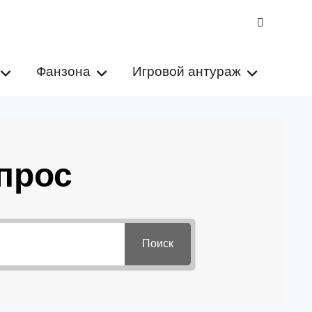
VK
Фанзона
Игровой антураж
прос
Поиск