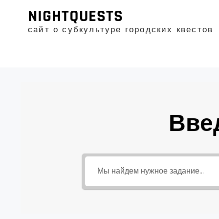
Промотать
NIGHTQUESTS
к
содержимому
сайт о субкультуре городских квестов
Вве