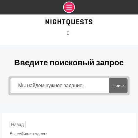
Промотать
NIGHTQUESTS
к
содержимому
VK
Введите поисковый запрос
Поиск
Назад
Вы сейчас в здесь: