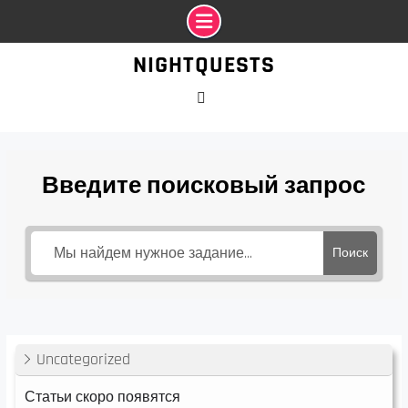
Промотать
NIGHTQUESTS
к
содержимому
VK
Введите поисковый запрос
Поиск
Uncategorized
Статьи скоро появятся