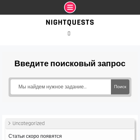
Промотать
NIGHTQUESTS
к
содержимому
VK
Введите поисковый запрос
Поиск
Uncategorized
Статьи скоро появятся