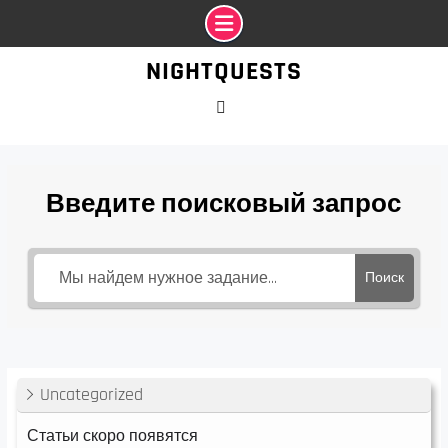
Промотать
NIGHTQUESTS
к
содержимому
VK
Введите поисковый запрос
Поиск
Uncategorized
Статьи скоро появятся