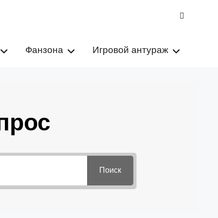
VK
Фанзона
Игровой антураж
прос
Поиск