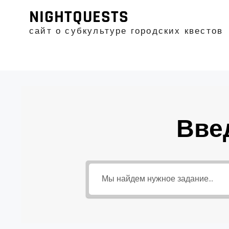
Промотать
NIGHTQUESTS
к
содержимому
сайт о субкультуре городских квестов
Вве