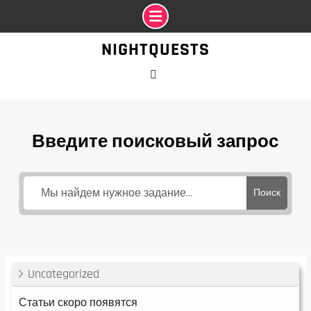
Промотать
NIGHTQUESTS
к
содержимому
VK
Введите поисковый запрос
Поиск
Uncategorized
Статьи скоро появятся