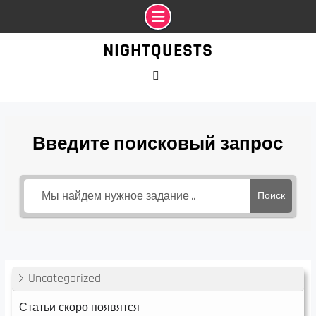
Промотать
NIGHTQUESTS
к
содержимому
VK
Введите поисковый запрос
Поиск
Uncategorized
Статьи скоро появятся