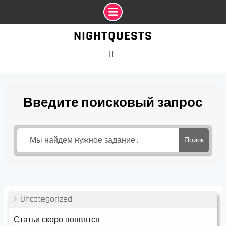
Промотать
NIGHTQUESTS
к
содержимому
VK
Введите поисковый запрос
Поиск
Uncategorized
Статьи скоро появятся