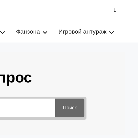
VK
Фанзона
Игровой антураж
прос
Поиск