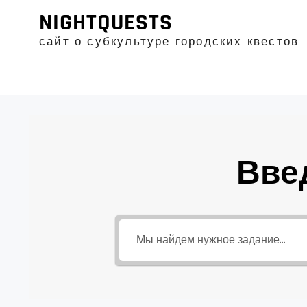
Промотать
NIGHTQUESTS
к
содержимому
сайт о субкультуре городских квестов
Вве