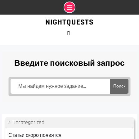
Промотать
NIGHTQUESTS
к
содержимому
VK
Введите поисковый запрос
Поиск
Uncategorized
Статьи скоро появятся