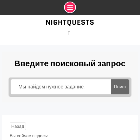
Промотать
NIGHTQUESTS
к
содержимому
VK
Введите поисковый запрос
Поиск
Назад
Вы сейчас в здесь: