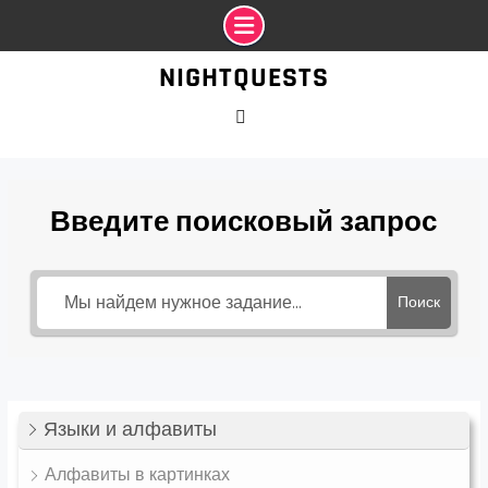
Промотать
NIGHTQUESTS
к
содержимому
VK
Введите поисковый запрос
Поиск
Языки и алфавиты
Алфавиты в картинках