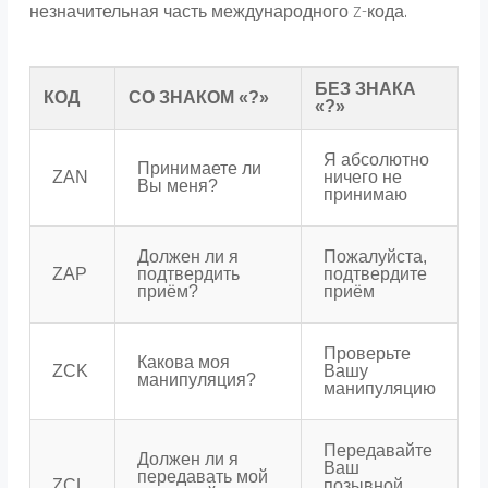
незначительная часть международного Z-кода.
БЕЗ ЗНАКА
КОД
СО ЗНАКОМ «?»
«?»
Я абсолютно
Принимаете ли
ZAN
ничего не
Вы меня?
принимаю
Должен ли я
Пожалуйста,
ZAP
подтвердить
подтвердите
приём?
приём
Проверьте
Какова моя
ZCK
Вашу
манипуляция?
манипуляцию
Передавайте
Должен ли я
Ваш
передавать мой
ZCL
позывной