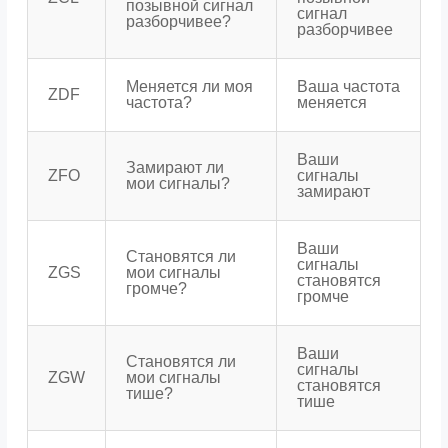
позывной сигнал
сигнал
разборчивее?
разборчивее
Меняется ли моя
Ваша частота
ZDF
частота?
меняется
Ваши
Замирают ли
ZFO
сигналы
мои сигналы?
замирают
Ваши
Становятся ли
сигналы
ZGS
мои сигналы
становятся
громче?
громче
Ваши
Становятся ли
сигналы
ZGW
мои сигналы
становятся
тише?
тише