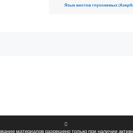
Язык жестов глухонемых (Азерб
ование материалов разрешено только при наличии активн
VK