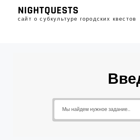
Промотать
NIGHTQUESTS
к
содержимому
сайт о субкультуре городских квестов
Вве