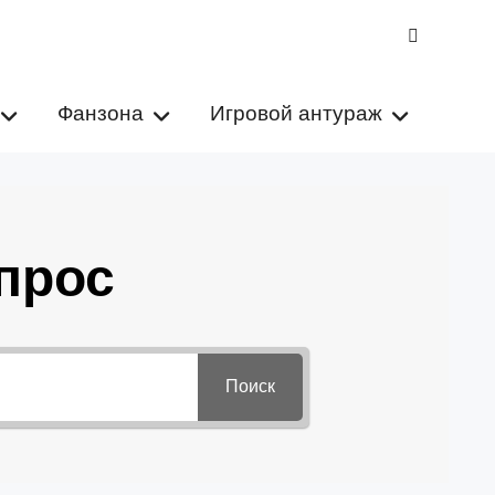
VK
Фанзона
Игровой антураж
прос
Поиск