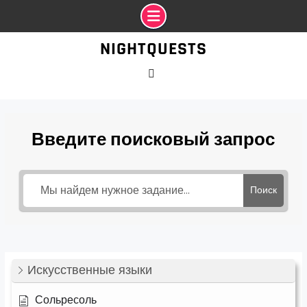
Промотать
NIGHTQUESTS
к
содержимому
VK
Введите поисковый запрос
Поиск
Искусственные языки
Сольресоль