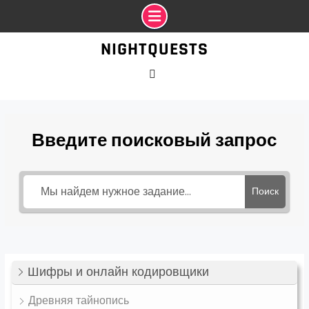
Промотать
NIGHTQUESTS
к
содержимому
VK
Введите поисковый запрос
Поиск
Шифры и онлайн кодировщики
Древняя тайнопись