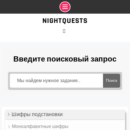
Промотать
NIGHTQUESTS
к
содержимому
VK
Введите поисковый запрос
Поиск
Шифры подстановки
Моноалфавитные шифры