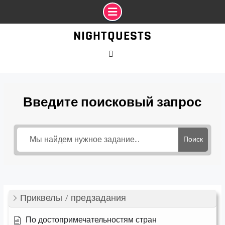
Промотать
NIGHTQUESTS
к
содержимому
VK
Введите поисковый запрос
Поиск
Приквелы / предзадания
По достопримечательностям стран