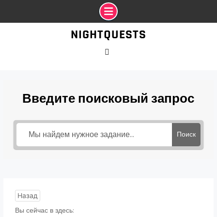
Промотать
NIGHTQUESTS
к
содержимому
VK
Введите поисковый запрос
Поиск
Назад
Вы сейчас в здесь: