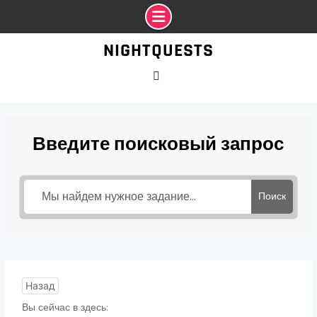
Промотать
NIGHTQUESTS
к
содержимому
VK
Введите поисковый запрос
Поиск
Назад
Вы сейчас в здесь: