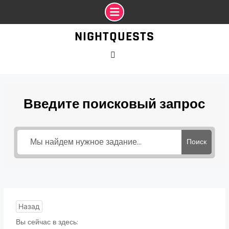
Промотать
NIGHTQUESTS
к
содержимому
VK
Введите поисковый запрос
Поиск
Назад
Вы сейчас в здесь: