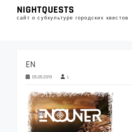
Промотать
NIGHTQUESTS
к
содержимому
сайт о субкультуре городских квестов
EN
05.05.2019
L