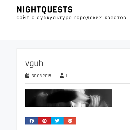
Промотать
NIGHTQUESTS
к
содержимому
сайт о субкультуре городских квестов
vguh
30.05.2018
L