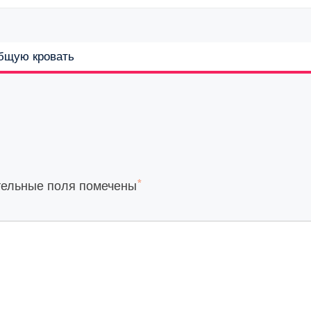
бщую кровать
*
тельные поля помечены