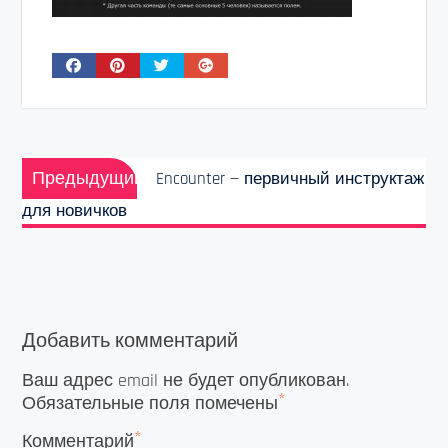
Навигация
Предыдущая
по
Предыдущий
Encounter — первичный инструктаж
запись:
записям
для новичков
Добавить комментарий
Ваш адрес email не будет опубликован.
*
Обязательные поля помечены
*
Комментарий