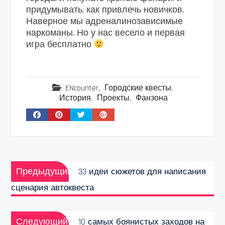
придумывать, как привлечь новичков.
Наверное мы адреналинозависимые
наркоманы. Но у нас весело и первая
игра бесплатно
ENcounter
,
Городские квесты
,
История
,
Проекты
,
Фанзона
Навигация
Предыдущая
по
Предыдущий
33 идеи сюжетов для написания
запись:
записям
сценария автоквеста
Следующая
Следующий
10 самых боянистых заходов на