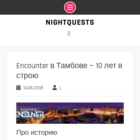
Промотать
NIGHTQUESTS
к
содержимому
VK
Encounter в Тамбове — 10 лет в
строю
14.06.2018
L
Про историю