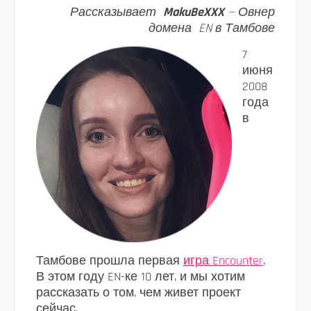
Рассказывает
MakuBeXXX
— Овнер
домена EN в Тамбове
7
июня
2008
года
в
Тамбове прошла первая
игра Encounter
.
В этом году EN-ке 10 лет, и мы хотим
рассказать о том, чем живет проект
сейчас.