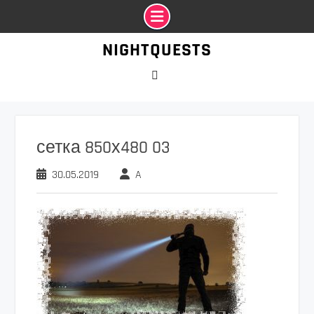
Промотать
NIGHTQUESTS
к
содержимому
VK
сетка 850х480 03
30.05.2019
A